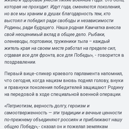
которая не проходит. Идут года, сменяются поколения,
но все мы храним в душах благодарность тем, кто
выстоял и победил ради свободы и независимости
Родины, ради будущего. Наша родная Камчатка внесла
свой неоценимый вклад в общее дело. Рыбаки,
оленеводы, портовики, труженики тыла – каждый
житель края на своем месте работал на пределе сил,
отдавая все для фронта, все для Победы»,
- говорится в
поздравлении.
Первый вице-спикер краевого парламента напомнил,
что сегодня, когда нацизм вновь поднял голову, внуки
и правнуки поколения победителей защищают Родину
на передовой в ходе специальной военной операции.
«Патриотизм, верность долгу, героизм и
самоотверженность — эти традиции и вечные ценности
по-прежнему объединяют россиян и приближают нашу
общую Победу»,
- сказал он и пожелал землякам