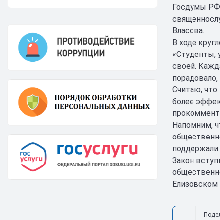
Госдумы РФ 
священнослу
Власова.
В ходе круг
«Студенты, 
своей. Кажд
порадовало,
Считаю, что
более эффек
прокомменти
Напомним, ч
общественно
поддержали 
Закон вступ
общественно
Елизовском 
Поде