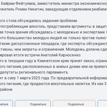
Байрам Фейтулаев, заместитель министра экономического
житель Роман Никитин, заведующая отделением реабилит
лого стола обсуждалась заданная проблема.
употребляющие алкоголь, представили аргументы в защиту
ая точка зрения обсуждалась с молодежью и экспертами.
 что большинство молодых людей не только против пьянст
 такие дискуссионные площадки, где эксперты обсуждают
тивны, чем запреты и ограничения. Молодежь должна сде
ровал итоги встречи Анатолий Кирносенко.
то в текущем году в Камчатском крае принят закон, огра
го питания, расположенных в жилых домах или на прилег
депутаты регионального парламента.
ит в силу 1 марта 2025 года. По предварительной информа
го питания, где продаются алкогольные напитки. Из них 3
районе.
литься
Поделиться
Поделиться