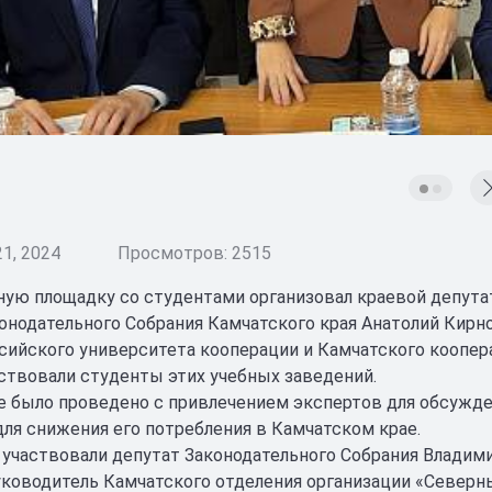
1, 2024
Просмотров: 2515
ую площадку со студентами организовал краевой депута
онодательного Собрания Камчатского края Анатолий Кирн
сийского университета кооперации и Камчатского коопера
ствовали студенты этих учебных заведений.
 было проведено с привлечением экспертов для обсужде
для снижения его потребления в Камчатском крае.
 участвовали депутат Законодательного Собрания Владим
уководитель Камчатского отделения организации «Северн