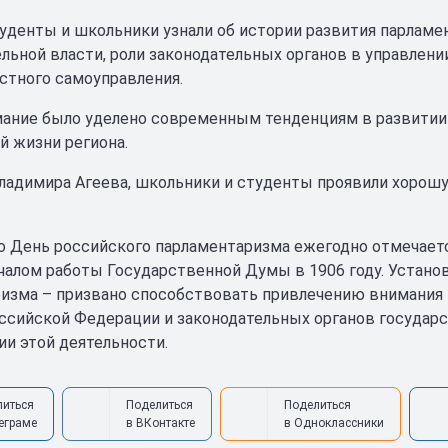
туденты и школьники узнали об истории развития парламе
льной власти, роли законодательных органов в управлен
стного самоуправления.
ание было уделено современным тенденциям в развитии
й жизни региона.
ладимира Агеева, школьники и студенты проявили хорошую
о День российского парламентаризма ежегодно отмечается
ачалом работы Государственной Думы в 1906 году. Устано
изма – призвано способствовать привлечению внимания 
ссийской Федерации и законодательных органов государ
ии этой деятельности.
литься
Поделиться
Поделиться
еграме
в ВКонтакте
в Одноклассники