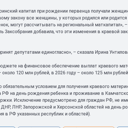
ринский капитал при рождении первенца получали женщины 
ому закону все женщины, у которых родился или родится в
нок, могут рассчитывать на региональный маткапитал», 
ь Заксобрания добавила, что эти изменения в краевой за
принят депутатами единогласно», – сказала Ирина Унтилов
юджете на финансовое обеспечение выплат краевого мат
– около 120 млн рублей, в 2026 году – около 125 млн рублей,
о обязательным условием для получения краевого материнс
 РФ на день рождения ребенка и проживание в Камчатском
ржки. Исключение предусмотрено для граждан РФ, не и
 ДНР, ЛНР, Запорожской и Херсонской областей на день ро
ия в РФ указанных республик и областей).