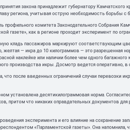
принятия закона принадлежит губернатору Камчатского к
лаву региона, учитывая острую необходимость борьбы с 
ь профильного комитета Законодательного Собрания Камч
кой газете», как в регионе проходит эксперимент по огр
чную кладь пассажиров маркируют соответствующим цвет
, желтая — икра до 10 килограммов — это разрешенная н
красной наклейке или наличии более чем одного багажног
го производства икры. Досмотр ведется оперативно, в ср
а, что после введенных ограничений случаи перевозки ик
оном установлена десятикилограммовая норма. Согласитесь
ов, притом что никаких оправдательных документов для 
роведения эксперимента и его влияние на сохранение зап
рреспондентом «Парламентской газеты». Она напомнила, ч