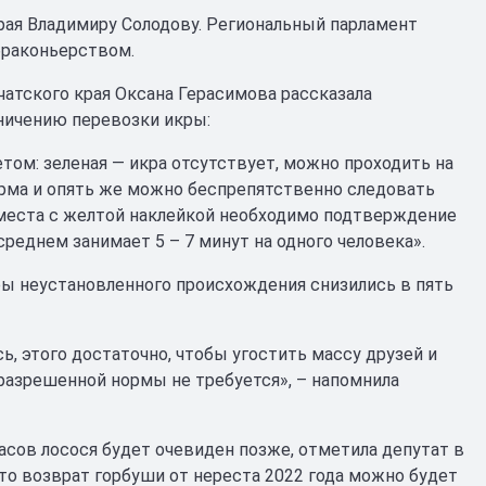
рая Владимиру Солодову. Региональный парламент
браконьерством.
атского края Оксана Герасимова рассказала
аничению перевозки икры:
ом: зеленая — икра отсутствует, можно проходить на
орма и опять же можно беспрепятственно следовать
о места с желтой наклейкой необходимо подтверждение
еднем занимает 5 – 7 минут на одного человека».
ры неустановленного происхождения снизились в пять
, этого достаточно, чтобы угостить массу друзей и
разрешенной нормы не требуется», – напомнила
асов лосося будет очевиден позже, отметила депутат в
то возврат горбуши от нереста 2022 года можно будет