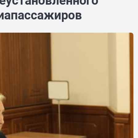
еустановленного
виапассажиров