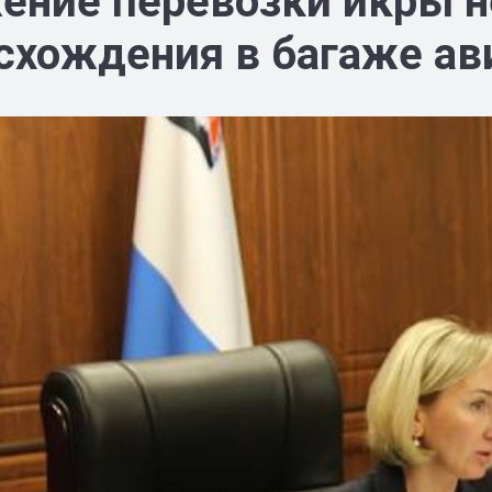
ение перевозки икры н
схождения в багаже а