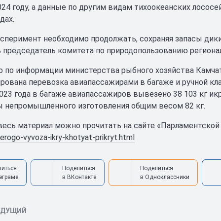
24 году, а данные по другим видам тихоокеанских лососей
дах.
сперимент необходимо продолжать, сохраняя запасы дики
 председатель комитета по природопользованию регионал
о по информации министерства рыбного хозяйства Камчатс
рована перевозка авиапассажирами в багаже и ручной кла
2023 года в багаже авиапассажиров вывезено 38 103 кг и
ы непромышленного изготовления общим весом 82 кг.
есь материал можно прочитать на сайте «Парламентской
serogo-vyvoza-ikry-khotyat-prikryt.html
литься
Поделиться
Поделиться
еграме
в ВКонтакте
в Одноклассники
ЫДУЩИЙ