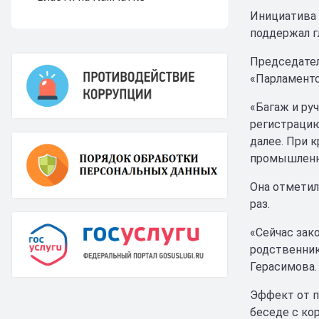
Инициатива 
поддержал г
Председател
«Парламентс
«Багаж и ру
регистрацию
далее. При 
промышленно
Она отметил
раз.
«Сейчас зак
родственник
Герасимова.
Эффект от п
беседе с ко