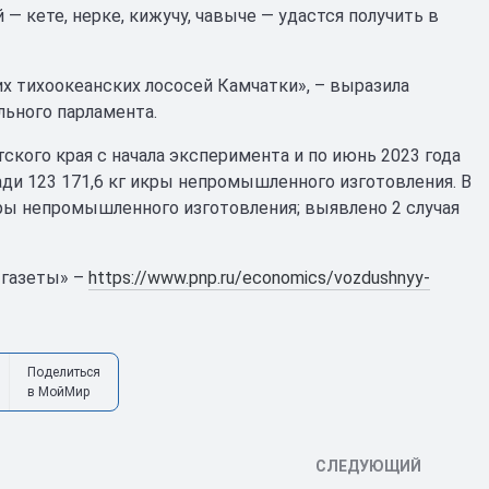
 — кете, нерке, кижучу, чавыче — удастся получить в
х тихоокеанских лососей Камчатки», – выразила
ьного парламента.
кого края с начала эксперимента и по июнь 2023 года
ди 123 171,6 кг икры непромышленного изготовления. В
кры непромышленного изготовления; выявлено 2 случая
 газеты» –
https://www.pnp.ru/economics/vozdushnyy-
Поделиться
в МойМир
СЛЕДУЮЩИЙ