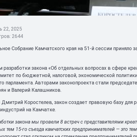
 22, 2025
ров: 2644
ьное Собрание Камчатского края на 51-й сессии приняло з
 разработки закона «Об отдельных вопросах в сфере кре
митет по бюджетной, налоговой, экономической политик
го парламента. Авторами законопроекта стали председат
н и Валерий Калашников.
 Дмитрий Коростелев, закон создает правовую базу для 
индустрий на Камчатке.
аботки закона мы провели 8 встреч с представителями креат
х тем 15-го съезда камчатских предпринимателей — это тем
нопроект стал откликом на стремление предпринимателей пр