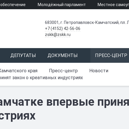
 обеспечение
Молодёжный парламент
Местное самоу
683001, г. Петропавловск-Камчатский, пл. Л
+7 (4152) 42-56-06
zskk@zskk.ru
ДЕПУТАТЫ
ДОКУМЕНТЫ
ПРЕСС-ЦЕНТР
Камчатского края
Пресс-центр
Новости
инят закон о креативных индустриях
амчатке впервые приня
стриях