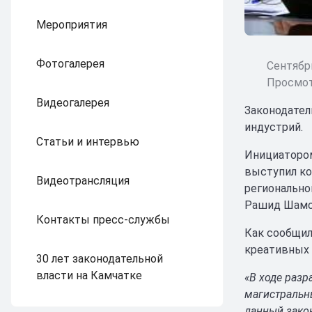
Мероприятия
Фотогалерея
Сентябрь
Просмот
Видеогалерея
Законодател
индустрий.
Статьи и интервью
Инициатором
выступил ко
Видеотрансляция
регионально
Рашид Шамоя
Контакты пресс-службы
Как сообщил
креативных 
30 лет законодательной
власти на Камчатке
«В ходе разр
магистральны
данный зако