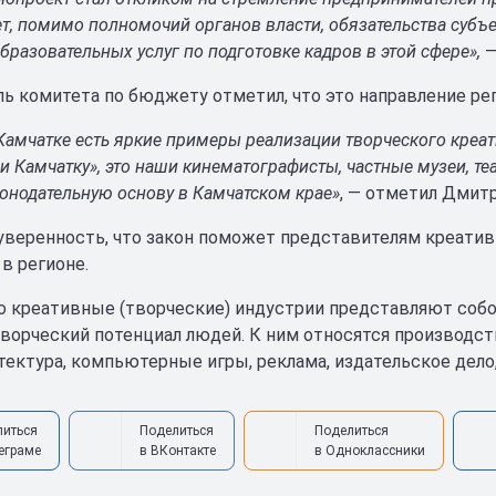
ет, помимо полномочий органов власти, обязательства субъ
бразовательных услуг по подготовке кадров в этой сфере»,
—
ь комитета по бюджету отметил, что это направление ре
Камчатке есть яркие примеры реализации творческого креа
и Камчатку», это наши кинематографисты, частные музеи, те
онодательную основу в Камчатском крае»
, — отметил Дмит
уверенность, что закон поможет представителям креати
в регионе.
о креативные (творческие) индустрии представляют собо
ворческий потенциал людей. К ним относятся производст
итектура, компьютерные игры, реклама, издательское дело
литься
Поделиться
Поделиться
еграме
в ВКонтакте
в Одноклассники