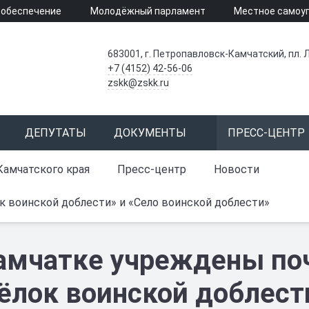
 обеспечение
Молодёжный парламент
Местное самоу
683001, г. Петропавловск-Камчатский, пл. Л
+7 (4152) 42-56-06
zskk@zskk.ru
ДЕПУТАТЫ
ДОКУМЕНТЫ
ПРЕСС-ЦЕНТР
Камчатского края
Пресс-центр
Новости
 воинской доблести» и «Село воинской доблести»
амчатке учреждены по
ёлок воинской доблест