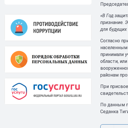
Председател
«В Год защит
признание. Э
для будущих 
Согласно пр
населенным 
принимали у
области, ил
вооруженной
районам про
При присвое
свидетельст
По данным п
Седанка Тиг