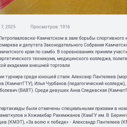
7, 2025
Просмотров: 1916
 Петропавловске-Камчатском в зале борьбы спортивного
омарева и депутата Законодательного Собрания Камчатск
мчатского края по самбо. В соревнованиях приняли участ
ергетического техникума, медицинского колледжа, полите
ой академии внешней торговли.
и турнира среди юношей стали: Алексанр Пантелеев (мор
ов (КамчатГТУ), Илья Чурбанов (педагогический колледж), 
болевич (ВАВТ). Среди девушек Анна Следевская (КамчатГ
партакиады были отмечены специальными призами в номи
аматкулов и Хожиакбар Рахимжанов (КамГУ им. В. Беринга
ев (КМЭТ), «За волю к победе» - Александр Пантелеев (К