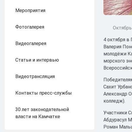
Мероприятия
Фотогалерея
Октябрь 
4 октября в
Видеогалерея
Валерия Пон
молодёжи Ка
Статьи и интервью
морского эн
Всероссийск
Видеотрансляция
Победителям
Сахит Урбан
Контакты пресс-службы
Александр О
колледж).
30 лет законодательной
Участники С
власти на Камчатке
Абдурасул М
Роман Мальц