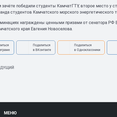
 зачёте победили студенты КамчатГТУ, второе место у ст
анда студентов Камчатского морского энергетического т
минациях награждены ценными призами от сенатора РФ В
мчатского края Евгения Новоселова.
литься
Поделиться
Поделиться
еграме
в ВКонтакте
в Одноклассники
ЫДУЩИЙ
МЕНЮ