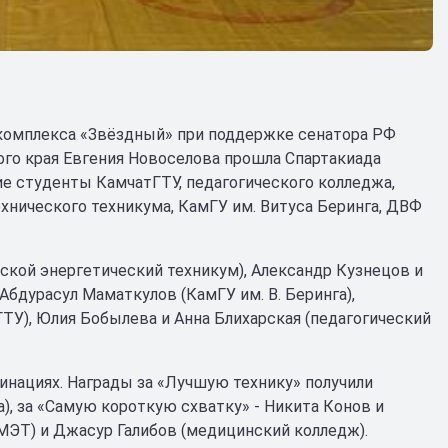
 комплекса «Звёздный» при поддержке сенатора РФ
ого края Евгения Новоселова прошла Спартакиада
ие студенты КамчатГТУ, педагогического колледжа,
хнического техникума, КамГУ им. Витуса Беринга, ДВФ
ской энергетический техникум), Александр Кузнецов и
Абдурасул Маматкулов (КамГУ им. В. Беринга),
ТУ), Юлия Бобылева и Анна Блихарская (педагогический
нациях. Награды за «Лучшую технику» получили
), за «Самую короткую схватку» - Никита Конов и
МЭТ) и Джасур Галибов (медицинский колледж).