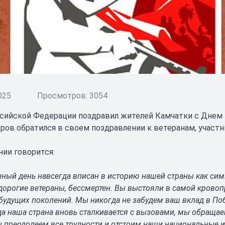
025
Просмотров: 3054
сийской Федерации поздравил жителей Камчатки с Днем
ров обратился в своем поздравлении к ветеранам, участн
нии говорится:
нный день навсегда вписан в историю нашей страны как си
дорогие ветераны, бессмертен. Вы выстояли в самой кровоп
будущих поколений. Мы никогда не забудем ваш вклад в По
да наша страна вновь сталкивается с вызовами, мы обращаем
ы преодолеем все трудности и отстоим наши национальные и