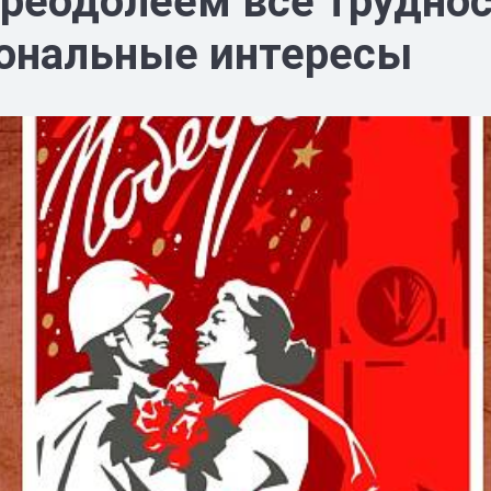
реодолеем все труднос
ональные интересы