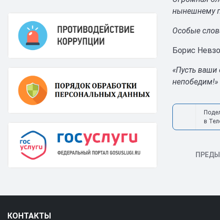
нынешнему п
Особые слов
Борис Невзо
«Пусть ваши 
непобедим!»
Поде
в Тел
ПРЕД
КОНТАКТЫ