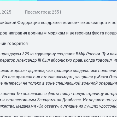
 2025
Просмотров: 2551
сийской Федерации поздравил воинов-тихоокеанцев и ве
ров направил военным морякам и ветеранам флота поздр
нии говорится:
 празднуем 329-ю годовщину создания ВМФ России. Три век
ператор Александр III был абсолютно прав, когда говорил, 
икая морская держава, чьи традиции создавались поколени
 Во все времена они стояли насмерть, защищая рубежи Отеч
 интересы не только в зоне специальной военной операции,
с воины Тихоокеанского флота пишут новую страницу истор
 и «коллективным Западом» на Донбассе. Их подвиги полу
ества, медалями «За отвагу», а лучшие из лучших удостоен
агодарность ветеранам – верные морским законам чести и 