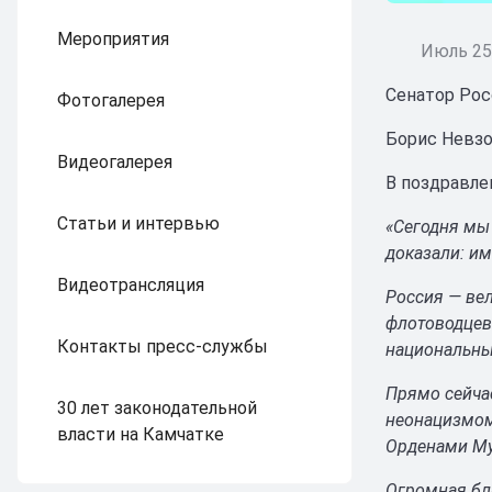
Мероприятия
Июль 25,
Сенатор Рос
Фотогалерея
Борис Невзо
Видеогалерея
В поздравле
Статьи и интервью
«Сегодня мы
доказали: им
Видеотрансляция
Россия — вел
флотоводцев.
Контакты пресс-службы
национальные
Прямо сейча
30 лет законодательной
неонацизмом
власти на Камчатке
Орденами Муж
Огромная бл