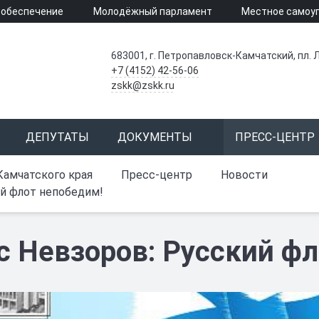
 обеспечение
Молодёжный парламент
Местное самоу
683001, г. Петропавловск-Камчатский, пл. Л
+7 (4152) 42-56-06
zskk@zskk.ru
ДЕПУТАТЫ
ДОКУМЕНТЫ
ПРЕСС-ЦЕНТР
Камчатского края
Пресс-центр
Новости
й флот непобедим!
с Невзоров: Русский ф