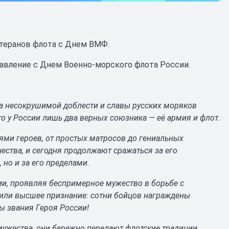
теранов флота с Днем ВМФ.
авление с Днем Военно-морского флота России.
а несокрушимой доблести и славы русских моряков
что у России лишь два верных союзника — её армия и флот.
ями героев, от простых матросов до гениальных
ества, и сегодня продолжают сражаться за его
 но и за его пределами.
ии, проявляя беспримерное мужество в борьбе с
чили высшее признание: сотни бойцов награждены
ы звания Героя России!
мужества, они бережно передают флотские традиции