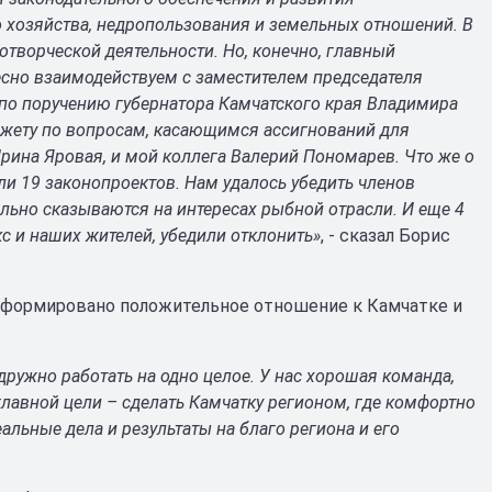
 хозяйства, недропользования и земельных отношений. В
нотворческой деятельности.
Но, конечно, главный
тесно взаимодействуем с заместителем председателя
 по поручению губернатора Камчатского края Владимира
джету по вопросам, касающимся ассигнований для
 Ирина Яровая, и мой коллега Валерий Пономарев.
Что же о
и 19 законопроектов. Нам удалось убедить членов
ельно сказываются на интересах рыбной отрасли. И еще 4
 и наших жителей, убедили отклонить»
, - сказал Борис
м сформировано положительное отношение к Камчатке и
ружно работать на одно целое. У нас хорошая команда,
главной цели – сделать Камчатку регионом, где комфортно
альные дела и результаты на благо региона и его