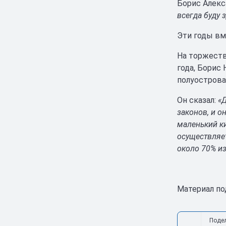
Борис Алекс
всегда буду 
Эти годы вм
На торжеств
года, Борис
полуострова
Он сказал:
«
законов, и о
маленький к
осуществляет
около 70% и
Материал п
Поде