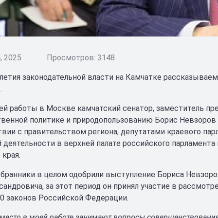
, 2025
Просмотров: 3148
-летия законодательной власти на Камчатке рассказываем
.
ей работы в Москве камчатский сенатор, заместитель пр
венной политике и природопользованию Борис Невзоров в
вии с правительством региона, депутатами краевого парла
й деятельности в верхней палате российского парламента 
 края.
бранники в целом одобрили выступление Бориса Невзоров
сандровича, за этот период он принял участие в рассмот
30 законов Российской Федерации.
место в моей работе занимают вопросы совершенствования