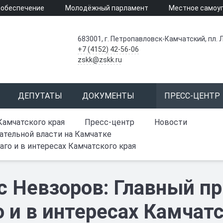
 обеспечение
Молодёжный парламент
Местное самоу
683001, г. Петропавловск-Камчатский, пл. Л
+7 (4152) 42-56-06
zskk@zskk.ru
ДЕПУТАТЫ
ДОКУМЕНТЫ
ПРЕСС-ЦЕНТР
Камчатского края
Пресс-центр
Новости
дательной власти на Камчатке
аго и в интересах Камчатского края
с Невзоров: Главный пр
о и в интересах Камчат