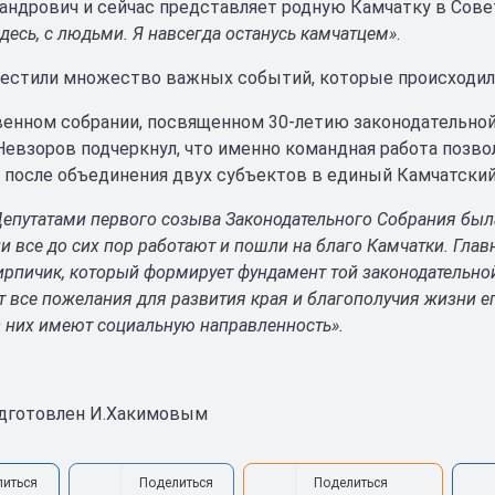
андрович и сейчас представляет родную Камчатку в Сове
здесь, с людьми. Я навсегда останусь камчатцем»
.
естили множество важных событий, которые происходили 
енном собрании, посвященном 30-летию законодательной 
 Невзоров подчеркнул, что именно командная работа позво
 после объединения двух субъектов в единый Камчатский
Депутатами первого созыва Законодательного Собрания был
ни все до сих пор работают и пошли на благо Камчатки. Главн
ирпичик, который формирует фундамент той законодательно
 все пожелания для развития края и благополучия жизни его
з них имеют социальную направленность».
одготовлен И.Хакимовым
литься
Поделиться
Поделиться