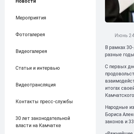
Новости
Мероприятия
Фотогалерея
Июнь 24
В рамках 30
Видеогалерея
разные годы
С первых дн
Статьи и интервью
продовольст
взаимодейст
Видеотрансляция
итогах свое
Камчатского
Контакты пресс-службы
Народные из
Бориса Алек
30 лет законодательной
законов и 3
власти на Камчатке
«Важнейшее 