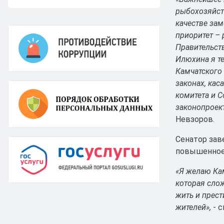
рыбохозяйст
качестве зам
приоритет – 
Правительст
Илюхина я т
Камчатского 
законах, ка
комитета и С
законопроек
Невзоров.
Сенатор зав
повышенное
«Я желаю Кам
которая слож
жить и прест
жителей»,
- с