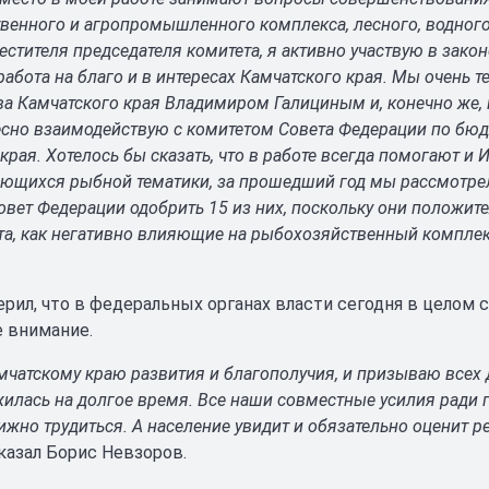
венного и агропромышленного комплекса, лесного, водного
естителя председателя комитета, я активно участвую в зако
работа на благо и в интересах Камчатского края. Мы очень 
ва Камчатского края Владимиром Галициным и, конечно же,
есно взаимодействую с комитетом Совета Федерации по бю
края. Хотелось бы сказать, что в работе всегда помогают и
сающихся рыбной тематики, за прошедший год мы рассмотрел
овет Федерации одобрить 15 из них, поскольку они положит
та, как негативно влияющие на рыбохозяйственный комплекс
ерил, что в федеральных органах власти сегодня в цело
 внимание.
чатскому краю развития и благополучия, и призываю всех д
илась на долгое время. Все наши совместные усилия ради 
ижно трудиться. А население увидит и обязательно оценит ре
казал Борис Невзоров.