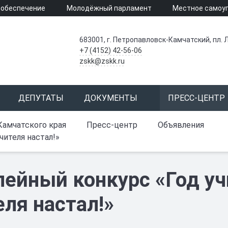
 обеспечение
Молодёжный парламент
Местное самоу
683001, г. Петропавловск-Камчатский, пл. Л
+7 (4152) 42-56-06
zskk@zskk.ru
ДЕПУТАТЫ
ДОКУМЕНТЫ
ПРЕСС-ЦЕНТР
Камчатского края
Пресс-центр
Объявления
чителя настал!»
ейный конкурс «Год уч
еля настал!»