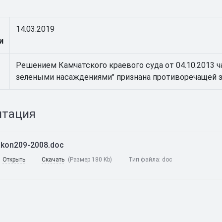
14.03.2019
и
Решением Камчатского краевого суда от 04.10.2013 час
зелеными насаждениями" признана противоречащей 
нтация
akon209-2008.doc
Открыть
Скачать
(Размер 180 Kb)
Тип файла:
doc