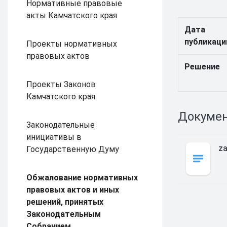
Нормативные правовые
акты Камчатского края
Дата
публикаци
Проекты нормативных
правовых актов
Решение
Проекты Законов
Камчатского края
Докуме
Законодательные
инициативы в
z
Государственную Думу
Обжалование нормативных
правовых актов и иных
решений, принятых
Законодательным
Собранием