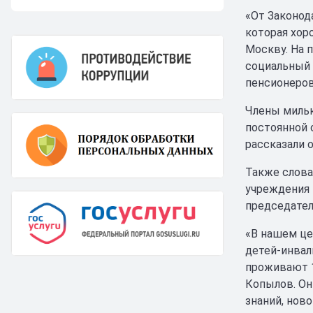
«От Законод
которая хоро
Москву. На 
социальный 
пенсионеров
Члены мильк
постоянной 
рассказали 
Также слова
учреждения 
председател
«В нашем це
детей-инвали
проживают 1
Копылов. Он
знаний, ново