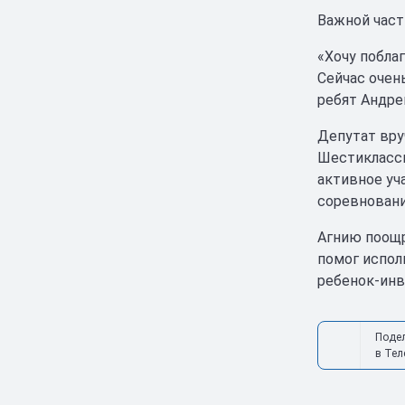
Важной част
«Хочу побла
Сейчас очен
ребят Андре
Депутат вру
Шестиклассн
активное уч
соревновани
Агнию поощр
помог испол
ребенок-инв
Поде
в Тел