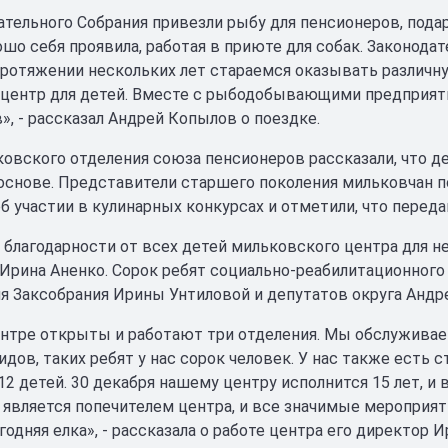
ательного Собрания привезли рыбу для пенсионеров, подар
шо себя проявила, работая в приюте для собак. Законодат
протяжении нескольких лет стараемся оказывать разли
центр для детей. Вместе с рыбодобывающими предприят
», - рассказал Андрей Копылов о поездке.
овского отделения союза пенсионеров рассказали, что 
основе. Представители старшего поколения мильковчан
об участии в кулинарных конкурсах и отметили, что перед
 благодарности от всех детей мильковского центра для 
Ирина Аненко. Сорок ребят социально-реабилитационного 
я Заксобрания Ирины Унтиловой и депутатов округа Андр
нтре открыты и работают три отделения. Мы обслужива
дов, таких ребят у нас сорок человек. У нас также есть 
2 детей. 30 декабря нашему центру исполнится 15 лет, и 
 является попечителем центра, и все значимые мероприяти
годняя елка», - рассказала о работе центра его директор И