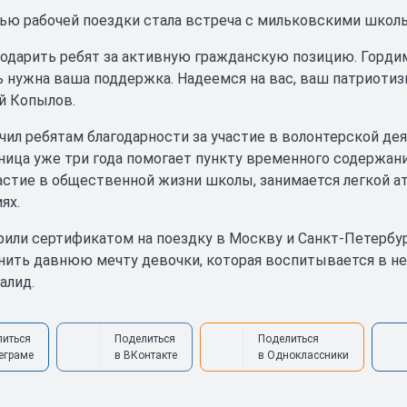
ью рабочей поездки стала встреча с мильковскими школ
годарить ребят за активную гражданскую позицию. Гордим
ь нужна ваша поддержка. Надеемся на вас, ваш патриотиз
й Копылов.
чил ребятам благодарности за участие в волонтерской дея
ица уже три года помогает пункту временного содержа
астие в общественной жизни школы, занимается легкой ат
ях.
или сертификатом на поездку в Москву и Санкт-Петербур
нить давнюю мечту девочки, которая воспитывается в не
алид.
литься
Поделиться
Поделиться
еграме
в ВКонтакте
в Одноклассники