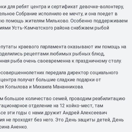
ки для ребят центра и сертификат девочке-волонтеру,
ельное Собрание исполнило ее мечту, и она поедет в
чную помощь жителям Мильково. Особенно поддерживаем
иями Усть-Камчатского района снабжаем рыбой
депутаты краевого парламента оказывают им помощь на
 поделились рецептами любимых рыбных блюд,
анная рыба очень своевременна к праздничному столу.
несовершеннолетних передала директор социального
центра получат большие сладкие подарки от
ея Копылова и Михаила Мананникова.
ем большое количество семей, проводим реабилитацию
стационарное отделение на 12 койко-мест, там
все эти годы с нами дружит Андрей Алексеевич
я не проходят без него. Это День защиты детей, День
рина Аненко.