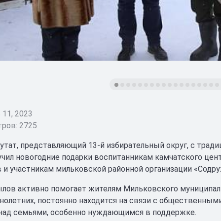
11, 2023
ров: 2725
утат, представляющий 13-й избирательный округ, с трад
чил новогодние подарки воспитанникам камчатского цен
 и участникам мильковской районной организации «Содр
лов активно помогает жителям Мильковского муниципальн
олетних, постоянно находится на связи с общественными
над семьями, особенно нуждающимся в поддержке.