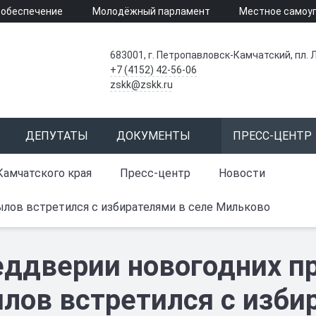
 обеспечение
Молодёжный парламент
Местное самоу
683001, г. Петропавловск-Камчатский, пл. Л
+7 (4152) 42-56-06
zskk@zskk.ru
ДЕПУТАТЫ
ДОКУМЕНТЫ
ПРЕСС-ЦЕНТР
Камчатского края
Пресс-центр
Новости
лов встретился с избирателями в селе Мильково
еддверии новогодних п
лов встретился с изби